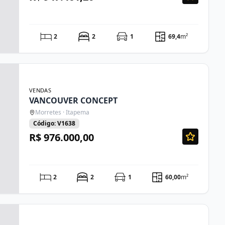
2
2
1
69,4
m²
VENDAS
VANCOUVER CONCEPT
Morretes · Itapema
Código: V1638
R$ 976.000,00
2
2
1
60,00
m²