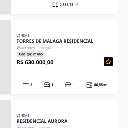
2.836,75
m²
VENDAS
TORRES DE MALAGA RESIDENCIAL
Morretes · Itapema
Código: V1465
R$ 630.000,00
2
1
1
66,55
m²
VENDAS
RESIDENCIAL AURORA
Morretes · Itapema