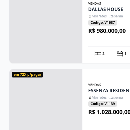
VENDAS
DALLAS HOUSE
Morretes · Itapema
Código: V1637
R$ 980.000,00
2
1
em 72X p/pagar
VENDAS
ESSENZA RESIDEN
Morretes · Itapema
Código: V1139
R$ 1.028.000,0