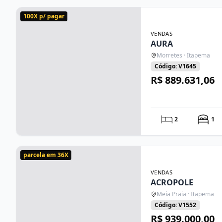
100X p/ pagar
VENDAS
AURA
Morretes · Itapema
Código: V1645
R$ 889.631,06
2
1
parcela em 36X
VENDAS
ACROPOLE
Meia Praia · Itapema
Código: V1552
R$ 939.000,00