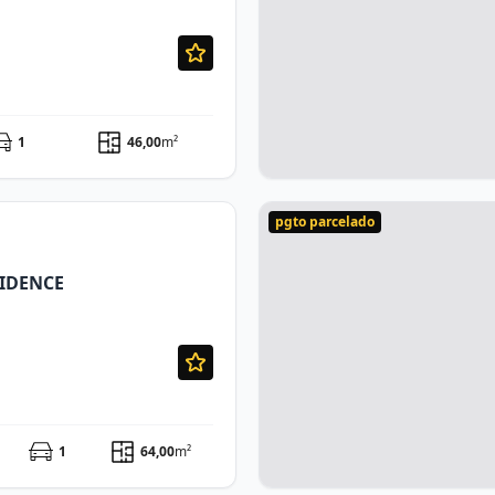
1
46,00
m²
pgto parcelado
SIDENCE
1
64,00
m²