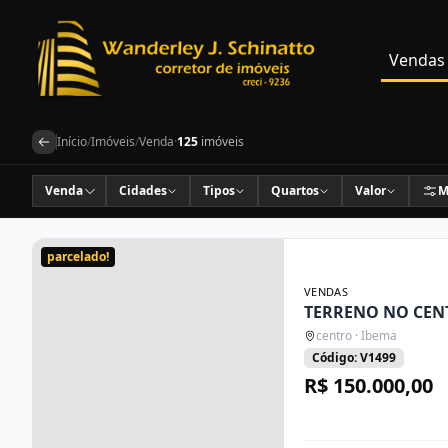
Vendas
Início
/
Imóveis
/
Venda
·
125
imóveis
Venda
Cidades
Tipos
Quartos
Valor
M
parcelado!
VENDAS
TERRENO NO CEN
centro · Ibema
Código: V1499
R$ 150.000,00