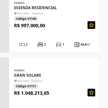
VENDAS
ESSENZA RESIDENCIAL
Morretes · Itapema
Código: V1140
R$ 997.000,00
2
2
1
69,8
m²
VENDAS
GRAN SOLARE
Morretes · Itapema
Código: V1111
R$ 1.048.213,65