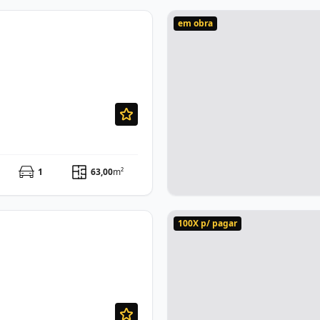
em obra
1
63,00
m²
100X p/ pagar