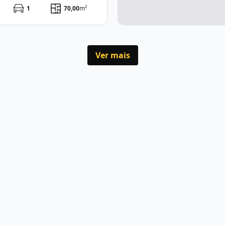
1
70,00
m²
Ver mais