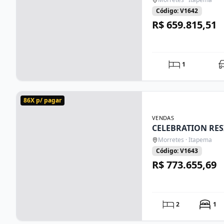
Código: V1642
R$ 659.815,51
1
86X p/ pagar
VENDAS
CELEBRATION RE
Morretes · Itapema
Código: V1643
R$ 773.655,69
2
1