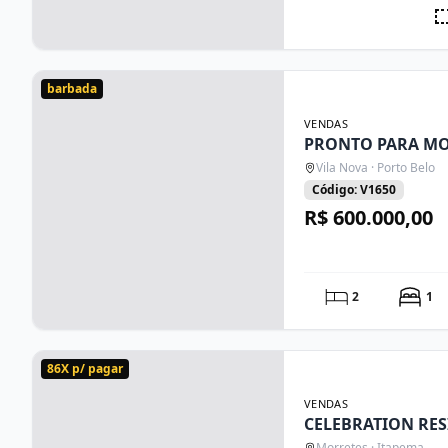
barbada
VENDAS
PRONTO PARA M
Vila Nova · Porto Belo
Código: V1650
R$ 600.000,00
2
1
86X p/ pagar
VENDAS
CELEBRATION RE
Morretes · Itapema