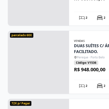
2
2
parcelado 60X
VENDAS
DUAS SUÍTES C/ Á
FACILITADO.
Pereque · Porto Belo
Código: V1536
R$ 948.000,00
2
2
72X p/ Pagar