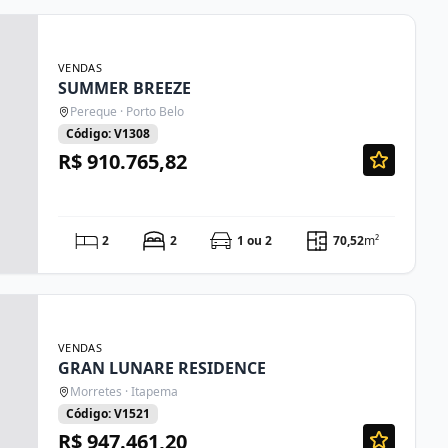
VENDAS
SUMMER BREEZE
Pereque · Porto Belo
Código: V1308
R$ 910.765,82
2
2
1 ou 2
70,52
m²
VENDAS
GRAN LUNARE RESIDENCE
Morretes · Itapema
Código: V1521
R$ 947.461,20