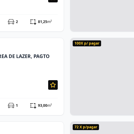
2
81,25
m²
100X p/ pagar
REA DE LAZER, PAGTO
1
93,00
m²
72 X p/pagar