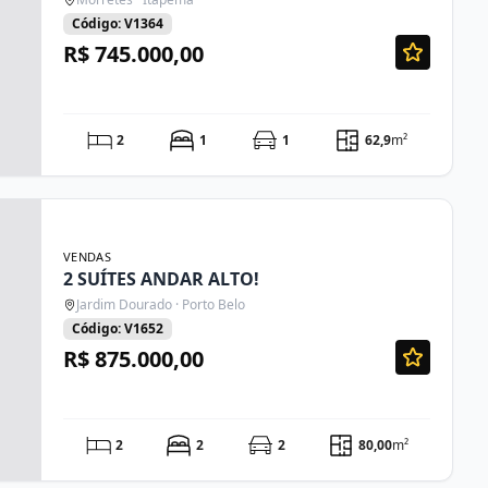
Código: V1364
R$ 745.000,00
2
1
1
62,9
m²
VENDAS
2 SUÍTES ANDAR ALTO!
Jardim Dourado · Porto Belo
Código: V1652
R$ 875.000,00
2
2
2
80,00
m²