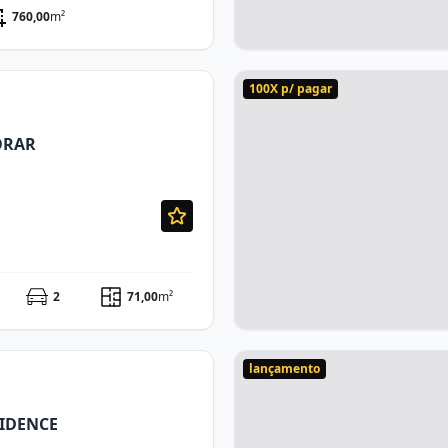
760,00
m²
100X p/ pagar
ORAR
2
71,00
m²
lançamento
SIDENCE