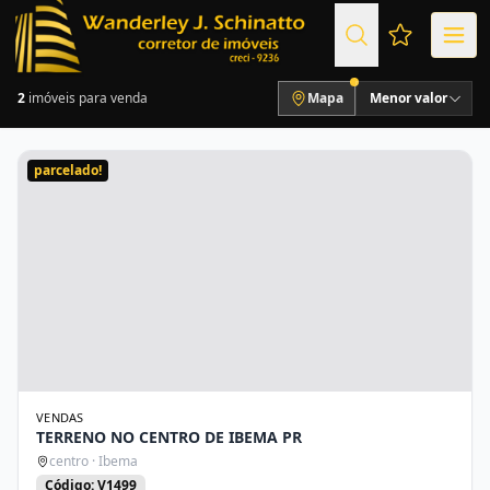
Favoritos (
2
imóveis para venda
Mapa
Menor valor
parcelado!
VENDAS
TERRENO NO CENTRO DE IBEMA PR
centro · Ibema
Código: V1499