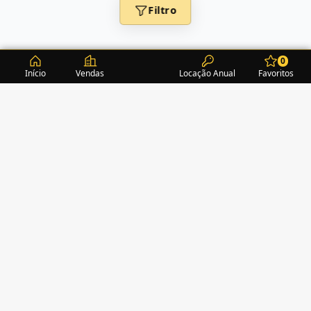
Filtro
0
Início
Vendas
Locação Anual
Favoritos
CONDOMÍNIOS / EDIFÍCIOS
ITAPEMA
TURMALINA RESIDENCE
(1)
ACROPOLE
(2)
ALEXANDRITA RESIDENCE
(1)
AMAZONITA TOWERS RESIDENCE
(0)